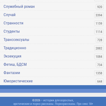
Служебный роман
920
Случай
3394
Странности
1159
Студенты
1114
Транссексуалы
728
Традиционно
2882
Экзекуция
1084
Фетиш, БДСМ
734
Фантазии
1358
Юмористические
644
©2026
– истории для взрослых,
эротические и порно рассказы. Порнорассказы. Про секс 18+