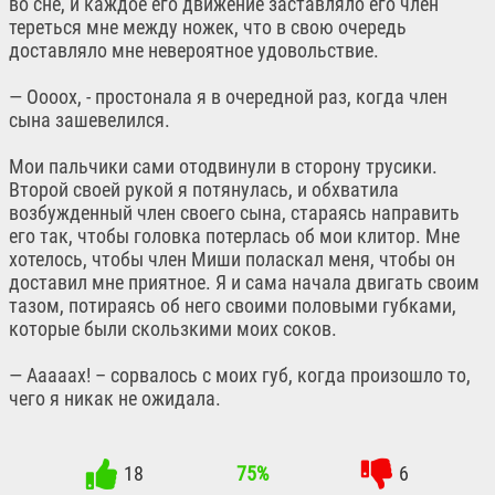
во сне, и каждое его движение заставляло его член
тереться мне между ножек, что в свою очередь
доставляло мне невероятное удовольствие.
— Оооох, - простонала я в очередной раз, когда член
сына зашевелился.
Мои пальчики сами отодвинули в сторону трусики.
Второй своей рукой я потянулась, и обхватила
возбужденный член своего сына, стараясь направить
его так, чтобы головка потерлась об мои клитор. Мне
хотелось, чтобы член Миши поласкал меня, чтобы он
доставил мне приятное. Я и сама начала двигать своим
тазом, потираясь об него своими половыми губками,
которые были скользкими моих соков.
— Ааааах! – сорвалось с моих губ, когда произошло то,
чего я никак не ожидала.
18
75%
6