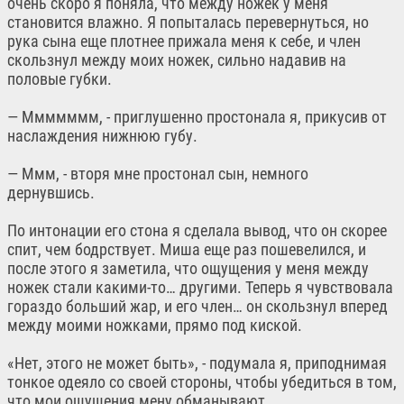
очень скоро я поняла, что между ножек у меня
становится влажно. Я попыталась перевернуться, но
рука сына еще плотнее прижала меня к себе, и член
скользнул между моих ножек, сильно надавив на
половые губки.
— Ммммммм, - приглушенно простонала я, прикусив от
наслаждения нижнюю губу.
— Ммм, - вторя мне простонал сын, немного
дернувшись.
По интонации его стона я сделала вывод, что он скорее
спит, чем бодрствует. Миша еще раз пошевелился, и
после этого я заметила, что ощущения у меня между
ножек стали какими-то… другими. Теперь я чувствовала
гораздо больший жар, и его член… он скользнул вперед
между моими ножками, прямо под киской.
«Нет, этого не может быть», - подумала я, приподнимая
тонкое одеяло со своей стороны, чтобы убедиться в том,
что мои ощущения мену обманывают.